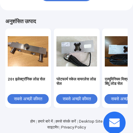
अनुशंसित उत्पाद
20t इलेक्ट्रॉनिक लोड सेल
प्लेटफार्म स्केल वायरलेस लोड
एल्यूमिनियम मिश्र ध
सेल
बिंदु लोड सेल
सबसे अच्छी कीमत
सबसे अच्छी कीमत
सबसे अच्छी 
होम
हमारे बारे में
हमसे संपर्क करें
Desktop Site
साइटमैप
Privacy Policy