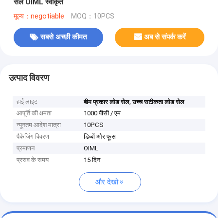
सेल OIML स्वीकृत
मूल्य：negotiable
MOQ：10PCS
सबसे अच्छी कीमत
अब से संपर्क करें
उत्पाद विवरण
हाई लाइट
,
बीम प्रकार लोड सेल
उच्च सटीकता लोड सेल
आपूर्ति की क्षमता
1000 पीसी / एम
न्यूनतम आदेश मात्रा
10PCS
पैकेजिंग विवरण
डिब्बों और फूस
प्रमाणन
OIML
प्रसव के समय
15 दिन
और देखो