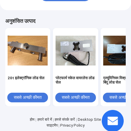
अनुशंसित उत्पाद
20t इलेक्ट्रॉनिक लोड सेल
प्लेटफार्म स्केल वायरलेस लोड
एल्यूमिनियम मिश्र ध
सेल
बिंदु लोड सेल
सबसे अच्छी कीमत
सबसे अच्छी कीमत
सबसे अच्छी 
होम
हमारे बारे में
हमसे संपर्क करें
Desktop Site
साइटमैप
Privacy Policy